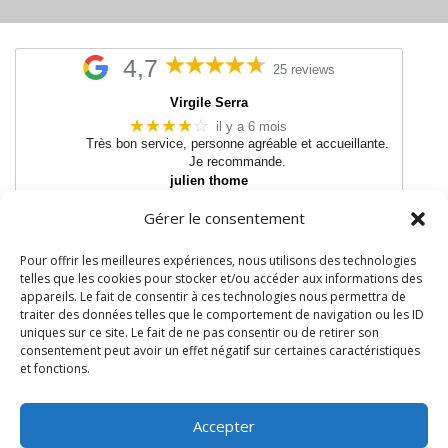
4,7
25 reviews
Virgile Serra
★★★★
☆
il y a 6 mois
Très bon service, personne agréable et accueillante.
Je recommande.
julien thome
★★★★★
il y a 11 mois
Gérer le consentement
Très bon matos
●
●
●
●
●
●
●
●
●
●
Pour offrir les meilleures expériences, nous utilisons des technologies
telles que les cookies pour stocker et/ou accéder aux informations des
appareils. Le fait de consentir à ces technologies nous permettra de
06 64 67 88 61
traiter des données telles que le comportement de navigation ou les ID
uniques sur ce site. Le fait de ne pas consentir ou de retirer son
consentement peut avoir un effet négatif sur certaines caractéristiques
et fonctions.
Accepter