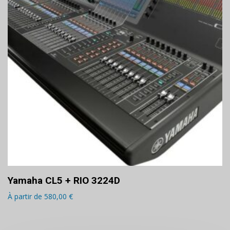
Yamaha CL5 + RIO 3224D
À partir de
580,00
€