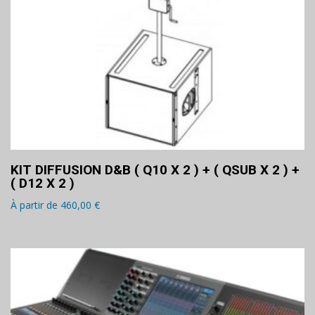
KIT DIFFUSION D&B ( Q10 X 2 ) + ( QSUB X 2 ) +
( D12 X 2 )
À partir de
460,00
€