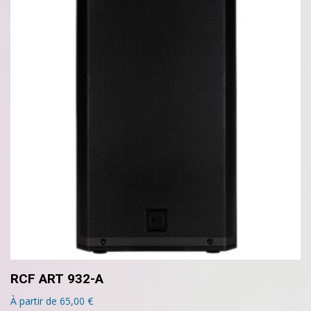
RCF ART 932-A
À partir de
65,00
€