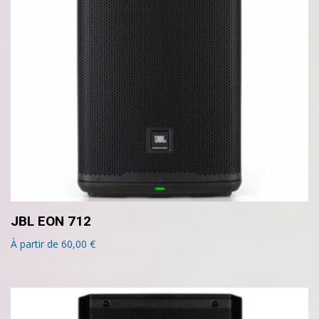
JBL EON 712
À partir de
60,00
€