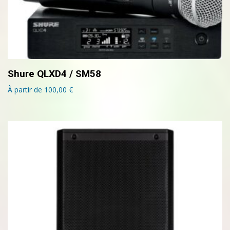
Shure QLXD4 / SM58
À partir de
100,00
€