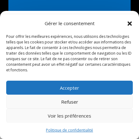
SONO13
Gérer le consentement
Pour offrir les meilleures expériences, nous utilisons des technologies
telles que les cookies pour stocker et/ou accéder aux informations des
Prestataire technique son, lumière et vidéo sur la
appareils. Le fait de consentir à ces technologies nous permettra de
traiter des données telles que le comportement de navigation ou les ID
région PACA
uniques sur ce site. Le fait de ne pas consentir ou de retirer son
consentement peut avoir un effet négatif sur certaines caractéristiques
2165 Chemin du val de fleurs
et fonctions.
13170 Les Pennes Mirabeau
Accepter
Itinéraire
Refuser
Voir les préférences
Liens
Politique de confidentialité