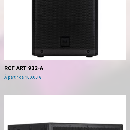
RCF ART 932-A
À partir de
100,00
€