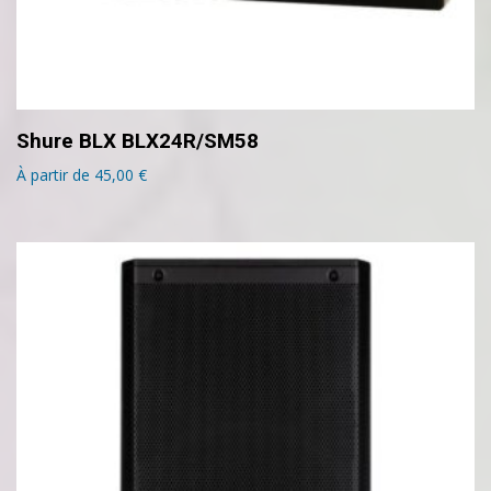
Shure BLX BLX24R/SM58
À partir de
45,00
€