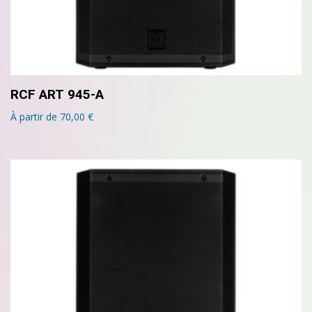
RCF ART 945-A
À partir de
70,00
€