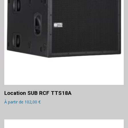
Location SUB RCF TTS18A
À partir de
102,00
€