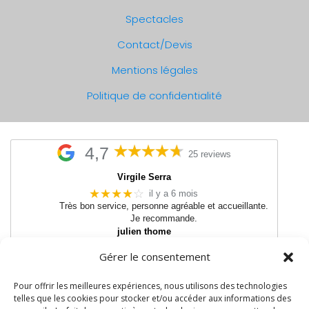
Spectacles
Contact/Devis
Mentions légales
Politique de confidentialité
4,7
25 reviews
Virgile Serra
★★★★
☆
il y a 6 mois
Très bon service, personne agréable et accueillante.
Je recommande.
julien thome
★★★★★
il y a 11 mois
Gérer le consentement
Très bon matos
●
●
●
●
●
●
●
●
●
●
Pour offrir les meilleures expériences, nous utilisons des technologies
telles que les cookies pour stocker et/ou accéder aux informations des