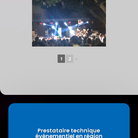
1
2
►
Prestataire technique
événementiel en région