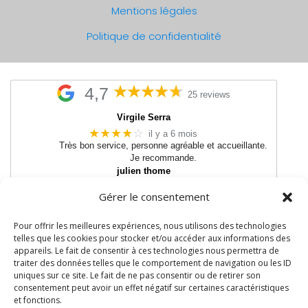
Mentions légales
Politique de confidentialité
4,7
25 reviews
Virgile Serra
★★★★
☆
il y a 6 mois
Très bon service, personne agréable et accueillante.
Je recommande.
julien thome
★★★★★
il y a 11 mois
Gérer le consentement
Très bon matos
●
●
●
●
●
●
●
●
●
●
Pour offrir les meilleures expériences, nous utilisons des technologies
telles que les cookies pour stocker et/ou accéder aux informations des
appareils. Le fait de consentir à ces technologies nous permettra de
06 64 67 88 61
traiter des données telles que le comportement de navigation ou les ID
uniques sur ce site. Le fait de ne pas consentir ou de retirer son
consentement peut avoir un effet négatif sur certaines caractéristiques
et fonctions.