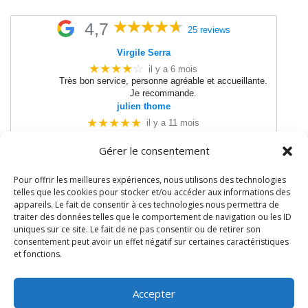
4,7
25 reviews
Virgile Serra
★★★★
☆
il y a 6 mois
Très bon service, personne agréable et accueillante.
Je recommande.
julien thome
★★★★★
il y a 11 mois
Très bon matos
Gérer le consentement
●
●
●
●
●
●
●
●
●
●
Pour offrir les meilleures expériences, nous utilisons des technologies
telles que les cookies pour stocker et/ou accéder aux informations des
appareils. Le fait de consentir à ces technologies nous permettra de
06 64 67 88 61
traiter des données telles que le comportement de navigation ou les ID
uniques sur ce site. Le fait de ne pas consentir ou de retirer son
consentement peut avoir un effet négatif sur certaines caractéristiques
et fonctions.
Accepter