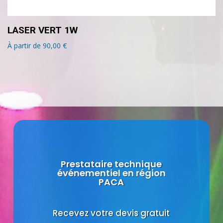
LASER VERT 1W
À partir de
90,00
€
Prestataire technique
événementiel en région
PACA
Recevez votre devis gratuit