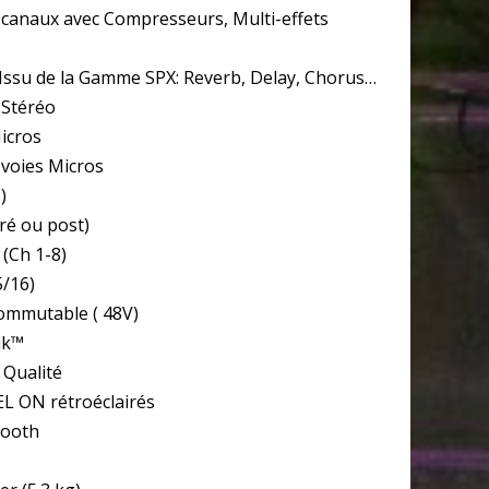
 canaux avec Compresseurs, Multi-effets
 Issu de la Gamme SPX: Reverb, Delay, Chorus…
 Stéréo
Micros
 voies Micros
)
pré ou post)
(Ch 1-8)
5/16)
ommutable ( 48V)
ik™
 Qualité
 ON rétroéclairés
mooth