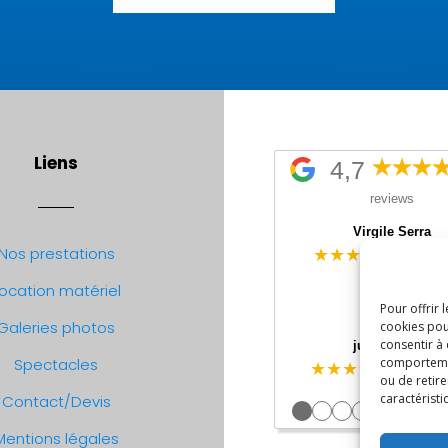
Liens
4,7
reviews
Virgile Serra
Nos prestations
★★★★
☆
il y a 6 
Très bon serv
ocation matériel
personne agréa
Pour offrir 
accueillant
Galeries photos
cookies pou
Je recomman
consentir à
julien thome
Spectacles
comportement
★★★★★
il y a 11
ou de retire
Très bon ma
caractéristi
Contact/Devis
●
●
●
●
●
●
●
Mentions légales