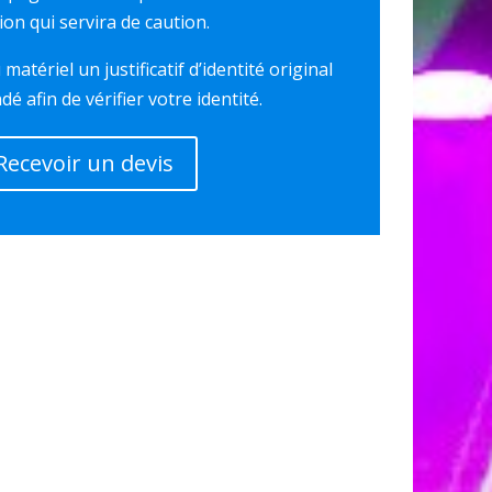
ion qui servira de caution.
 matériel un justificatif d’identité original
é afin de vérifier votre identité.
Recevoir un devis