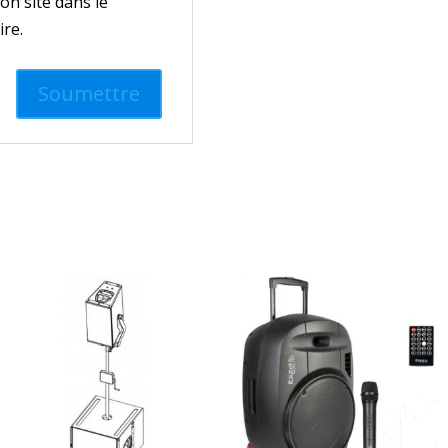
n site dans le
re.