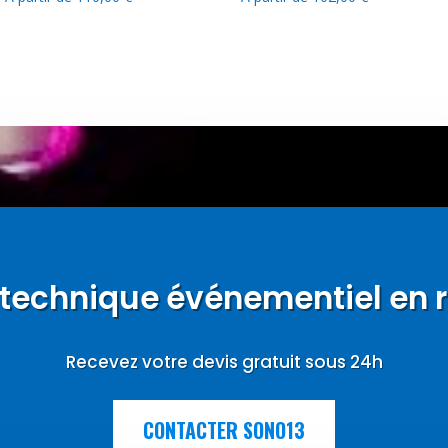
e technique événementiel en 
Recevez votre devis gratuit sous 24h
CONTACTER SONO13