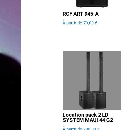
RCF ART 945-A
À partir de
70,00
€
Location pack 2 LD
SYSTEM MAUI 44 G2
À partir de
280,00
€