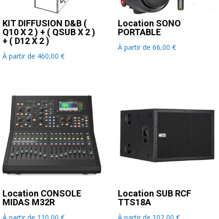
KIT DIFFUSION D&B (
Location SONO
Q10 X 2 ) + ( QSUB X 2 )
PORTABLE
+ ( D12 X 2 )
À partir de
66,00
€
À partir de
460,00
€
Location CONSOLE
Location SUB RCF
MIDAS M32R
TTS18A
À partir de
110,00
€
À partir de
102,00
€