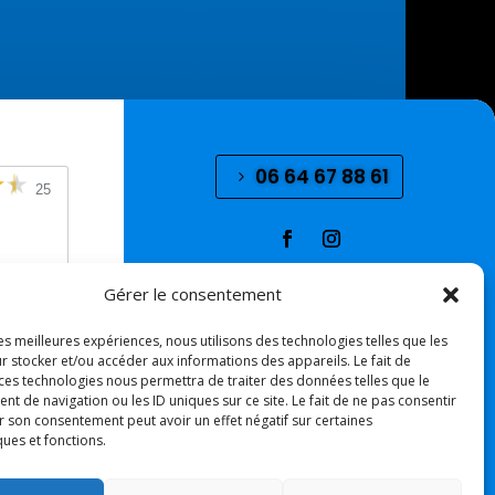
06 64 67 88 61
25
mois
Gérer le consentement
ice,
ble et
les meilleures expériences, nous utilisons des technologies telles que les
e.
r stocker et/ou accéder aux informations des appareils. Le fait de
de.
 ces technologies nous permettra de traiter des données telles que le
 de navigation ou les ID uniques sur ce site. Le fait de ne pas consentir
 mois
r son consentement peut avoir un effet négatif sur certaines
tos
ques et fonctions.
●
●
●
Licence de spectacle 2 L-D-20-4724