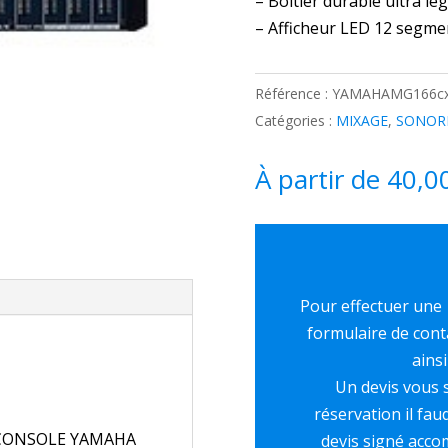
– Boîtier durable ultra lég
– Afficheur LED 12 segme
Référence :
YAMAHAMG166c
Catégories :
MIXAGE
,
SONOR
À partir de
40,0
Pour effectuer une l
formulaire de cont
ainsi
Un devis vous s
réservation il fa
ur “CONSOLE YAMAHA
devis signé acc