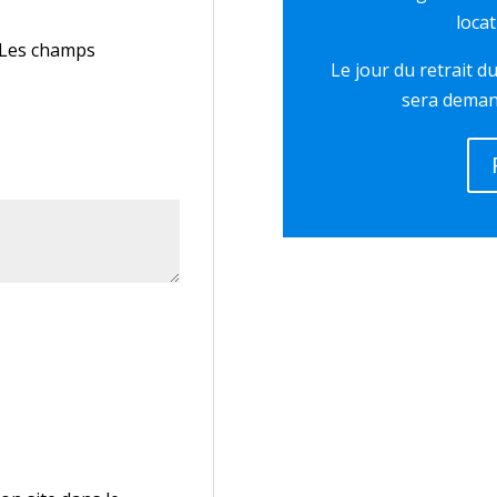
locat
Les champs
Le jour du retrait du
sera demand