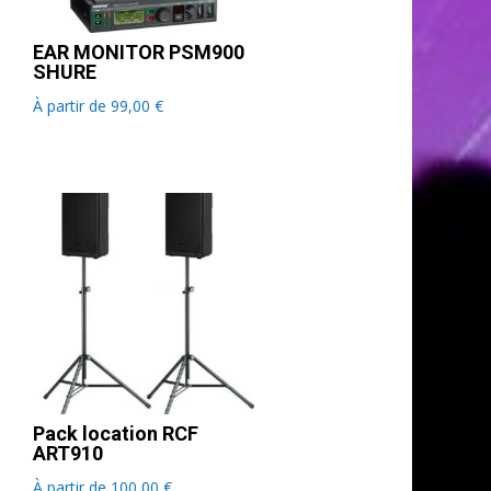
EAR MONITOR PSM900
SHURE
À partir de
99,00
€
Pack location RCF
ART910
À partir de
100,00
€