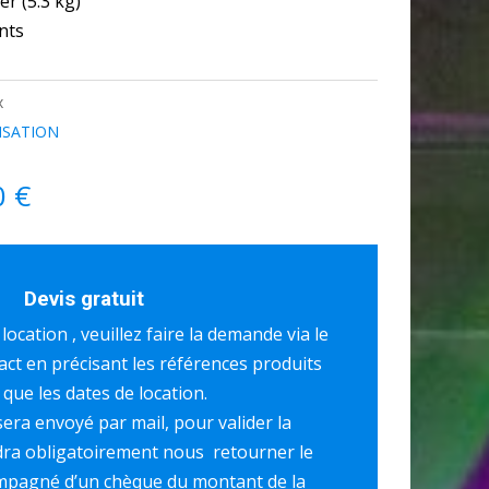
er (5.3 kg)
nts
x
ISATION
0
€
Devis gratuit
ocation , veuillez faire la demande via le
act en précisant les références produits
 que les dates de location.
era envoyé par mail, pour valider la
udra obligatoirement nous retourner le
ompagné d’un chèque du montant de la