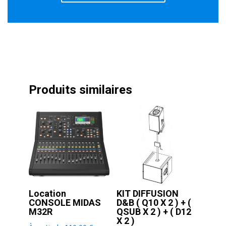
Produits similaires
Location
KIT DIFFUSION
CONSOLE MIDAS
D&B ( Q10 X 2 ) + (
M32R
QSUB X 2 ) + ( D12
X 2 )